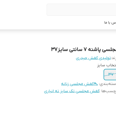
س با ما
لسی پاشنه 7 سانتی سایز۳۷
ند:
تولیدی کفش حیدری
تخاب سایز
3۷
ته‌بندی
:
👠کفش مجلسی زنانه
چسب‌ها :
کفش مجلسی تک سایز ته انباری