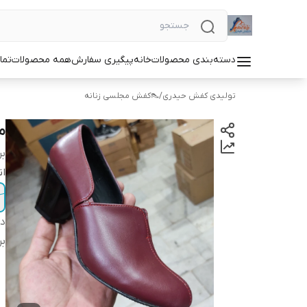
دسته‌بندی محصولات
خانه
پیگیری سفارش
همه محصولات
تما
تولیدی کفش حیدری
/
👠کفش مجلسی زنانه
مج
بر
ان
دس
بر