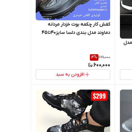
کفش کار چکمه بوت خزدار مردانه
دماوند مدل بندی دلسا سایز40تا45
مدل
14
%
699,000
600,000
افزودن به سبد