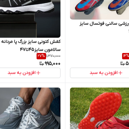
زشی سالنی فوتسال سایز
کفش کتونی سایز بزرگ پا مردانه 
سالامون سایز45تا47
27
%
1,370,000
14
995,000
5
افزودن به سبد
افزودن به سبد