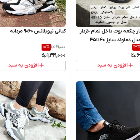
 چکمه بوت داخل تمام خزدار
کتانی نیوبلانس 9060 مردانه
ل دماوند سایز 40تا۴۵
18
%
1,599,000
13
1,299,000
6
افزودن به سبد
افزودن به سبد