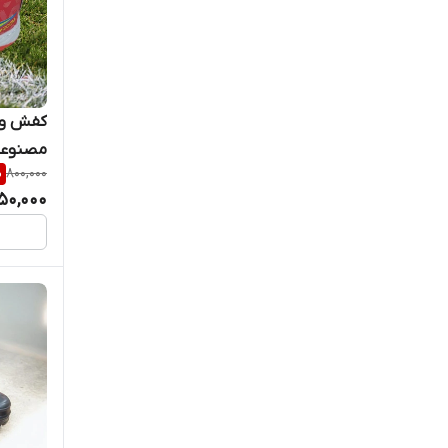
اسکیچرز
اسکیچرز
کفش ور
اسکییجرز
مصنوعی 
%
800,000
اسیکس
50,000
البرز
الستار
الفا
پوپین
تولیدی کفش حیدری