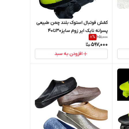
کفش فوتبال استوک بلند چمن طبیعی
پسرانه نایک ایر زوم سایز30تا40
8
%
651,000
597,000
افزودن به سبد