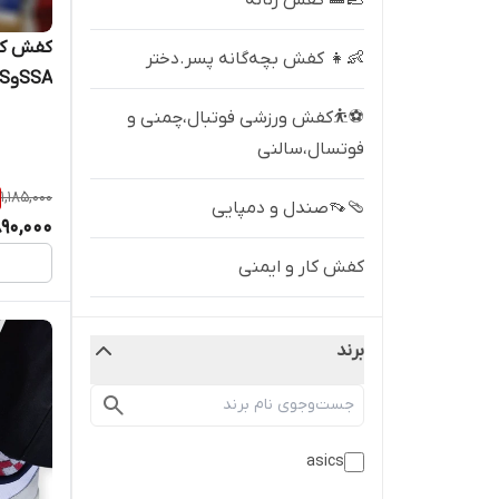
🥿👟 کفش زنانه
کفش کار
👶👧 کفش بچه‌گانه پسر.دختر
SSAوSFS
⚽⛹️کفش ورزشی فوتبال،چمنی و
فوتسال،سالنی
1,185,000
🩴👡صندل و دمپایی
90,000
کفش کار و ایمنی
🥾 چکمه پوتین بوت خزدار
برند
کفش پیاده روی
کفش طبی راحتی مردانه
asics