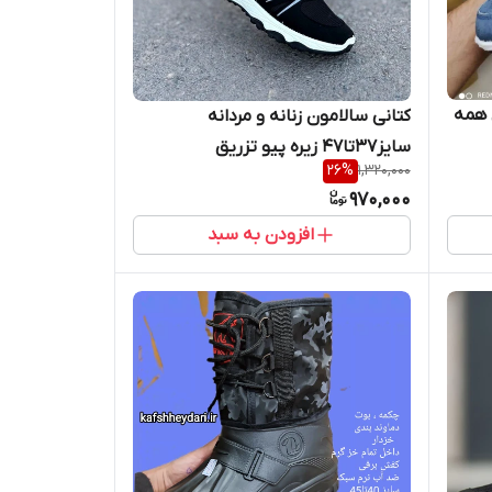
عی همه
کتانی سالامون زنانه و مردانه
سایز37تا47 زیره پیو تزریق
26
%
1,320,000
970,000
افزودن به سبد