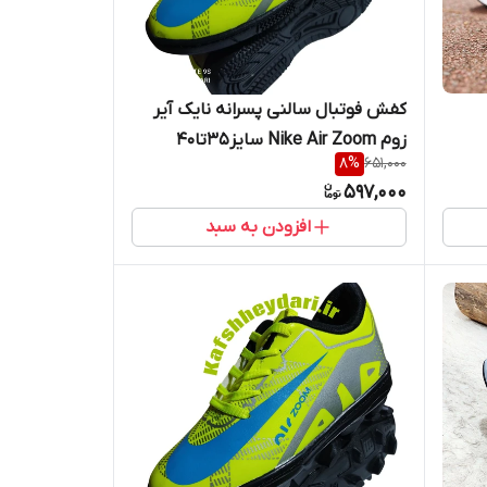
کفش فوتبال سالنی پسرانه نایک آیر
زوم Nike Air Zoom سایز35تا40
8
%
651,000
597,000
افزودن به سبد