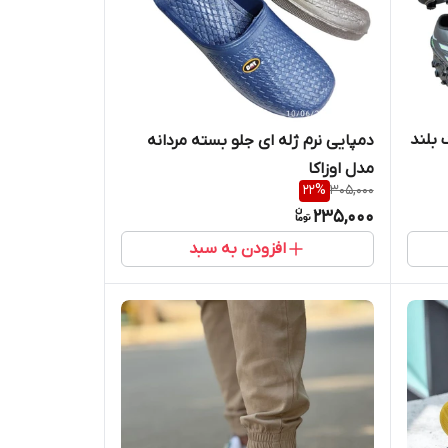
بلند
دمپایی نرم ژله ای جلو بسته مردانه
مدل اوزاکا
22
%
305,000
235,000
افزودن به سبد