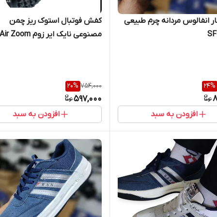
 انفالوس مردانه چرم طبیعی
کفش فوتبال استوک ریز چمن
مصنوعی نایک ایر زوم Nike Air Zoom
20
%
754,000
24
%
597,000
8
افزودن به سبد
افزودن به سبد