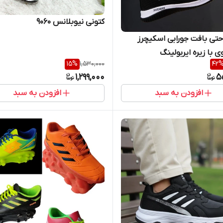
کتونی نیوبلانس 9060
احتی بافت جورابی اسکیچرز
ی با زیره ایربولینگ
15
%
1,530,000
42
1,299,000
5
افزودن به سبد
افزودن به سبد