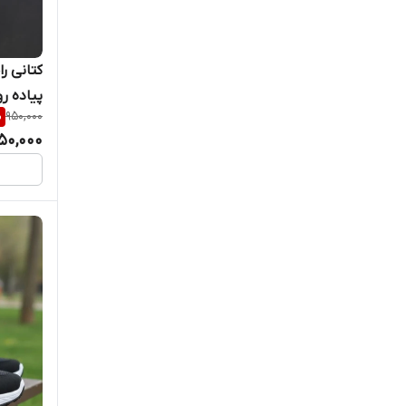
سالامون
کتانی ر
سالمون
پیاده رو
%
950,000
سالومون
50,000
شهاب
صندل آرامیس
صندل تابستانی رکابدارزنانه پشت کش
زیره طبی
صندل حیدری
صندل دمپایی