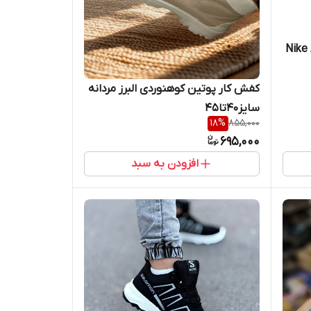
کفش کار پوتین کوهنوردی البرز مردانه
سایز40تا45
18
%
855,000
695,000
افزودن به سبد