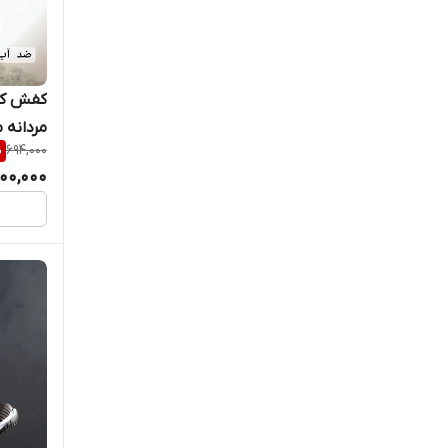
جردن
جردن 24
کفش کار
دبلیوW
مردانه مد
%
694,000
دبیوW
00,000
دماوند
رادین
ریبوک
زارا
ساقدار
ساکونی