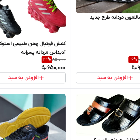
الامون مردانه طرح جدید
کفش فوتبال چمن طبیعی استوک 
آدیداس مردانه پسرانه
23
%
850,000
26
%
650,000
9
افزودن به سبد
افزودن به سبد