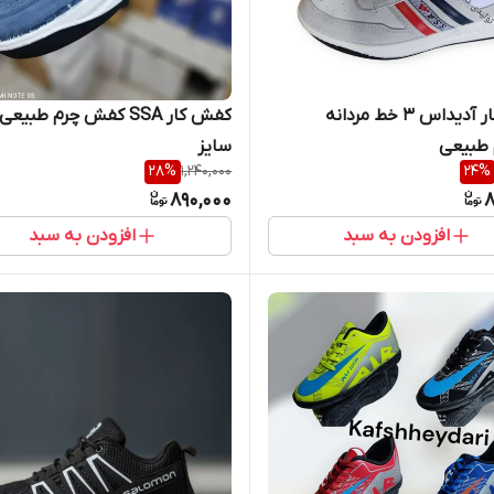
کفش کار آدیداس 3 خط مردانه
کفش کار SSA کفش چرم طبی
سایز
28
%
1,240,000
24
%
890,000
8
افزودن به سبد
افزودن به سبد