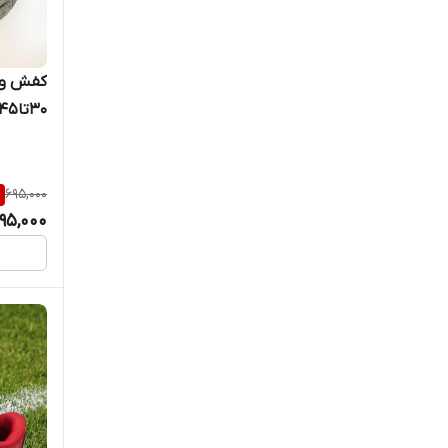
آدیداس
کفش ور
آدیداس
30تا45
آدیداس
آدیداس
%
695,000
95,000
آدیداس
آدیداس اف F50
ادیداس
اسپرت
اسکایلر