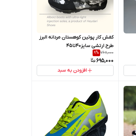
کفش کار پوتین کوهستان مردانه البرز
طرح ارتشی سایز40تا45
9
%
768,000
695,000
افزودن به سبد