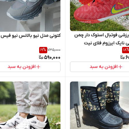
زشی فوتبال استوک دار چمن
کتونی مدل نیو بالانس نیو فیس
نایک ایرزوم فلای نیت
19
%
735,000
18
590,000
6
افزودن به سبد
افزودن به سبد