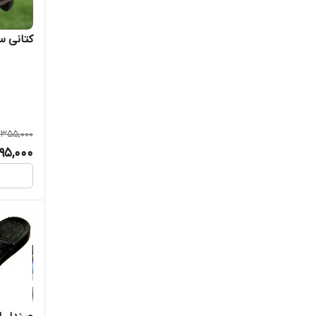
صندل سهند حیدری
عسل طارم
کتانی س
فیلا
کت CAT
1,355,000
کتانی fila
95,000
کفش چرم تبریز
کفش مجلس زنانه
کفش نگهبان
کلارک تولیدی کفش حیدری
لوتو