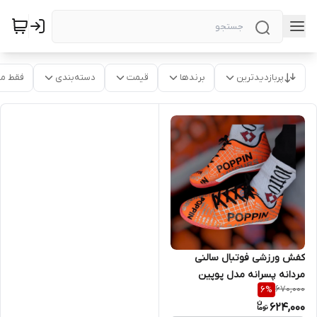
پربازدیدترین
برندها
قیمت
دسته‌بندی
فقط م
کفش ورزشی فوتبال سالنی
مردانه پسرانه مدل پوپین
670,000
6
%
624,000