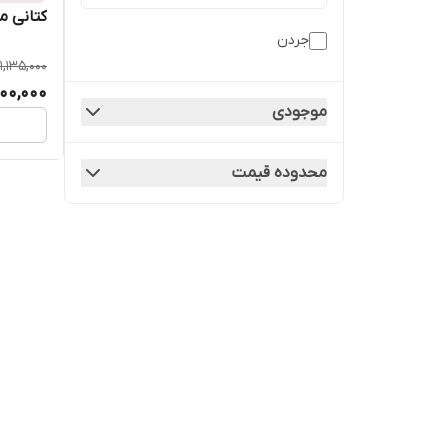
کتانی مدل
جردن
1,135,000
00,000
موجودی
محدوده قیمت