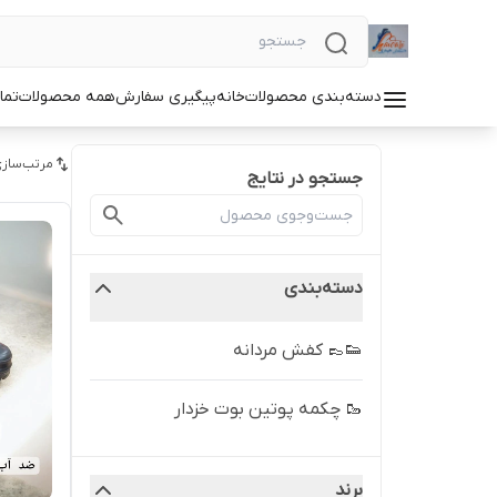
دسته‌بندی محصولات
خانه
پیگیری سفارش
همه محصولات
تما
مرتب‌سازی
جستجو در نتایج
دسته‌بندی
👟👞 کفش مردانه
🥾 چکمه پوتین بوت خزدار
برند