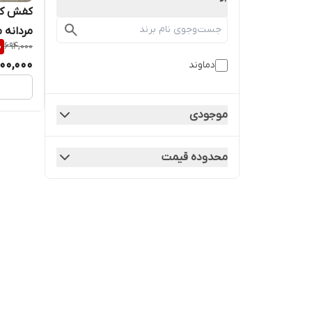
کفش کار
مردانه مد
%
694,000
00,000
دماوند
موجودی
محدوده قیمت