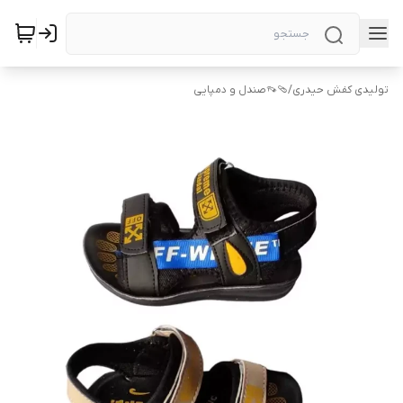
تولیدی کفش حیدری
/
🩴👡صندل و دمپایی