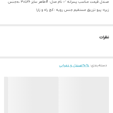
صندل قیمت مناسب پسرانه ✅ نام مدل: #طاهر سایز ۲۶تا۳۰ 👞جنس
زیره: پیو تزریق مستقیم جنس رویه : کج راه و زارا
نظرات
دسته‌بندی
:
🩴👡صندل و دمپایی