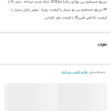
تزریق مستقیم پی یو(دو رنگ) pu😍😍 نایک جدید مردانه : سایز 40 تا
44 تزریق مستقیم پی یو بسیار با کیفیت رویه : سوپر راشل بسیار با
کیفیت بالا کفی طبی😍 با قیمت باور نکردنی
نظرات
دسته‌بندی
:
👟👞 کفش مردانه