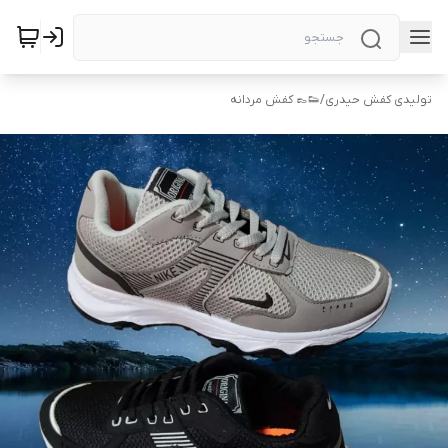
تولیدی کفش حیدری
/
👟👞 کفش مردانه