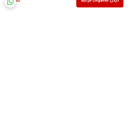
دیدن محصولات مرتبط
ناموجود
برگشت به بالا
مشاهده همه 👆محصولات
عضویت در کانال فروشگاهی
سایت
روبیکا
پشتیبانی ۲۴ ساعته بله
۷ روز ضمانت بازگشت کالا