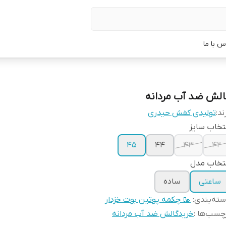
س با ما
الش ضد آب مردانه
ند:
تولیدی کفش حیدری
تخاب سایز
45
44
43
42
تخاب مدل
ساعتی
ساده
ته‌بندی
:
🥾 چکمه پوتین بوت خزدار
چسب‌ها :
خریدگالش ضد آب مردانه