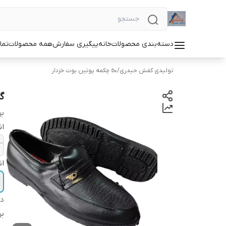
دسته‌بندی محصولات
خانه
پیگیری سفارش
همه محصولات
تما
تولیدی کفش حیدری
/
🥾 چکمه پوتین بوت خزدار
گ
بر
ان
ان
دس
بر