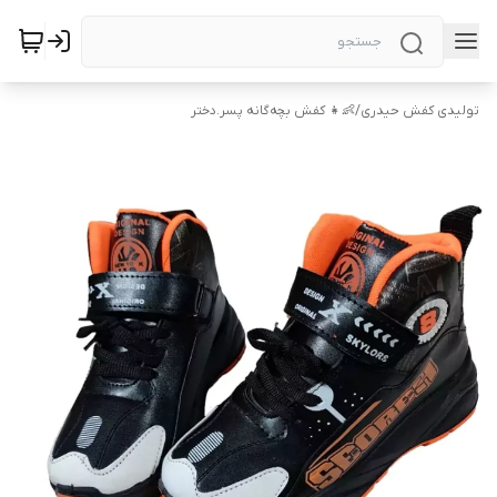
تولیدی کفش حیدری
/
👶👧 کفش بچه‌گانه پسر.دختر