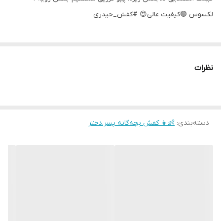
لکسوس 🟢کیفیت عالی😍 #کفش_حیدری
نظرات
دسته‌بندی
:
👶👧 کفش بچه‌گانه پسر.دختر