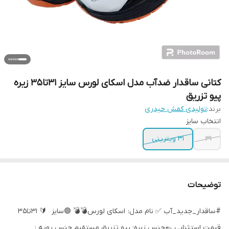
کتانی ساقدار ضدآب مدل اسکای لورس سایز 31تا35 زیره
پیو تزریق
برند:
تولیدی کفش حیدری
انتخاب سایز
31
31 ویترینی
توضیحات
#ساقدار_جدید_آب ✅ نام مدل: اسکای لورس💣💣 🟢سایز 🔰 31تا35
قیمت استثنایی 👞جنس زیره: پیو تزریق مستقیم جنس رویه :