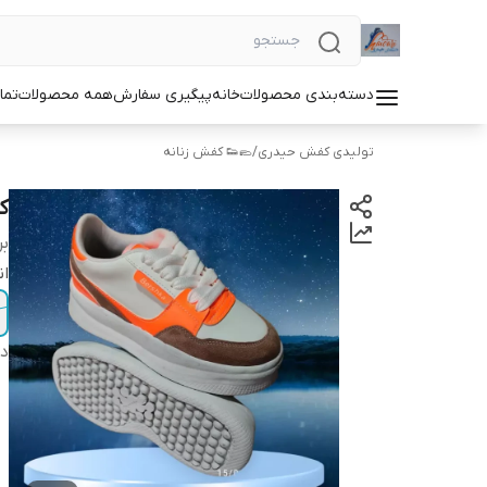
دسته‌بندی محصولات
خانه
پیگیری سفارش
همه محصولات
تما
تولیدی کفش حیدری
/
🥿👟 کفش زنانه
ک
بر
ان
دس