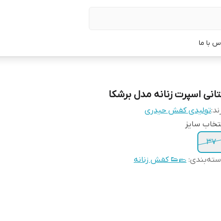
س با ما
تانی اسپرت زنانه مدل برشکا
ند:
تولیدی کفش حیدری
تخاب سایز
37
ته‌بندی
:
🥿👟 کفش زنانه