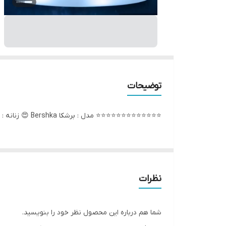
توضیحات
⭐️⭐️⭐️⭐️⭐️⭐️⭐️⭐️⭐️⭐️⭐️⭐️⭐️ مدل : برشکا Bershka 😍 زنانه : سایز 37 تا 40 رویه: مواد نو درجه یک😍 زیره : مواد نو بسیار نرم و سبک ✅✅بی رقیب در کیفیت و قیمت🥰 ⭕️قیمت باور نکردنی
نظرات
شما هم درباره این محصول نظر خود را بنویسید.