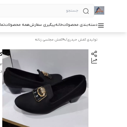
دسته‌بندی محصولات
خانه
پیگیری سفارش
همه محصولات
تما
تولیدی کفش حیدری
/
👠کفش مجلسی زنانه
ک
بر
دس