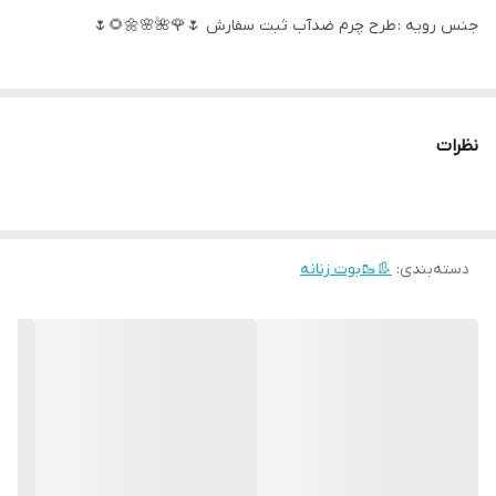
جنس رویه : طرح چرم ضدآب ثبت سفارش 🌷🌹🌺🌸🌼🌻🌷
نظرات
دسته‌بندی
:
👢🥾بوت زنانه