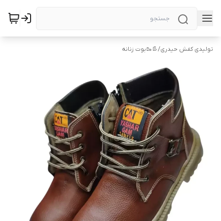
تولیدی کفش حیدری
/
👢🥾بوت زنانه