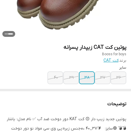
پوتین کت CAT زیپدار پسرانه
Booss for boys
برند:
کت CAT
سایر
40
39
38
37
36
توضیحات
پوتین جدید زیپ دار 😍 کت KAT دور دوخت ضد آب ✅ نام مدل: یاشار
💣💣 🟢سایز: 🔰37_40 👞جنس زیره:پی وی سی مواد نو دور دوخت