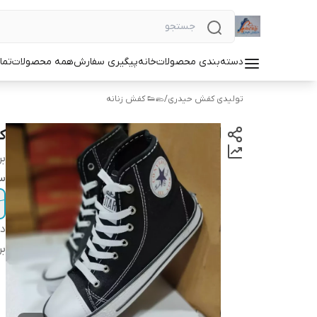
دسته‌بندی محصولات
خانه
پیگیری سفارش
همه محصولات
تما
تولیدی کفش حیدری
/
🥿👟 کفش زنانه
ک
بر
سا
دس
بر