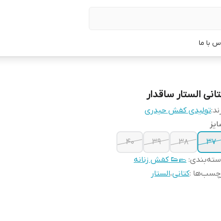
س با ما
تانی الستار ساقدار
ند:
تولیدی کفش حیدری
یز
40
39
38
37
ته‌بندی
:
🥿👟 کفش زنانه
چسب‌ها :
کتانی
،
الستار