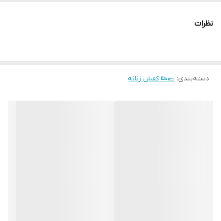
زیره مموری فوم
نظرات
رویه کشی و تنفس‌پذیر
سایز 39
دسته‌بندی
:
🥿👟 کفش زنانه