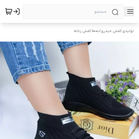
تولیدی کفش حیدری
/
🥿👟 کفش زنانه