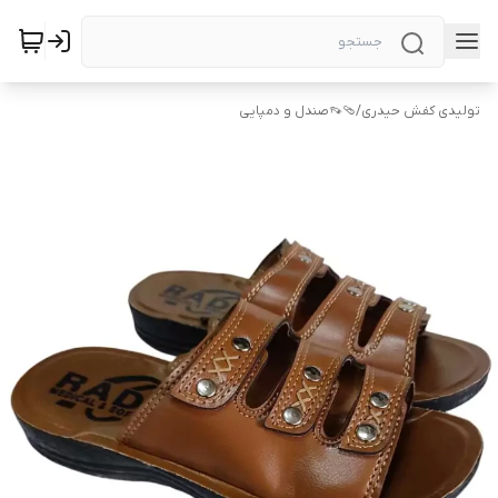
تولیدی کفش حیدری
/
🩴👡صندل و دمپایی