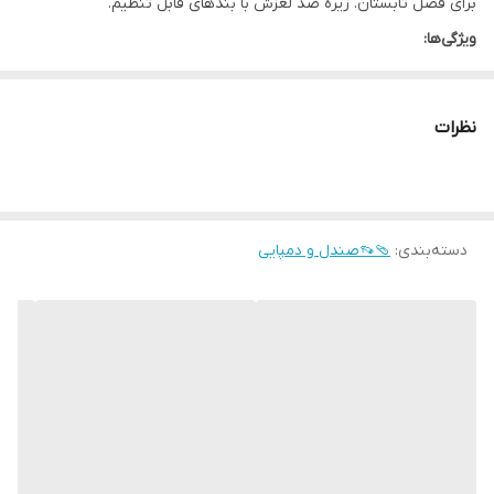
برای فصل تابستان. زیره ضد لغزش با بندهای قابل تنظیم.
ویژگی‌ها:
رنگ عسلی زیبا
زیره ضد لغزش
نظرات
بندهای قابل تنظیم
مناسب پسرانه
دسته‌بندی
:
🩴👡صندل و دمپایی