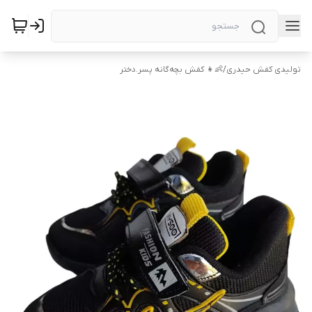
تولیدی کفش حیدری
/
👶👧 کفش بچه‌گانه پسر.دختر