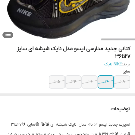
کتانی جدید مدارسی ایسو مدل نایک شیشه ای سایز
27تا36
برند:
NIKE نایک
سایز
۳۵
۳۲
۳۱
۲۹
28
توضیحات
اسپرت جدید ایسو ✅ نام مدل: نایک شیشه ای 💣💣 🟢سایز: 🔰27تا31
قیمت 🔰32تا36 قیمت 👞جنس زیره: پیو تزریق مستقیم جنس رویه :