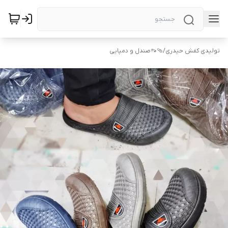
تولیدی کفش حیدری
/
🩴👡صندل و دمپایی