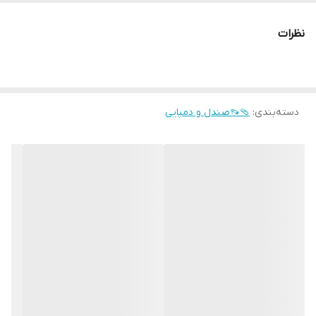
نظرات
دسته‌بندی
:
🩴👡صندل و دمپایی