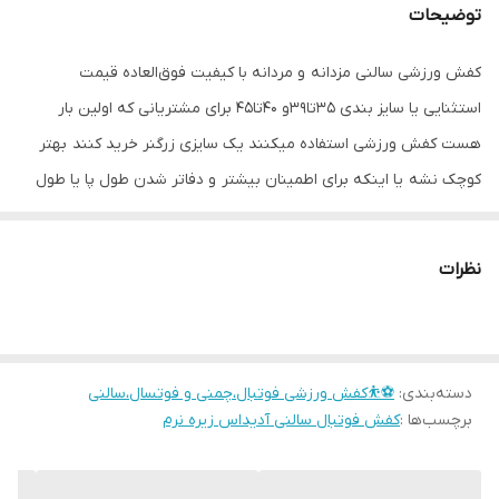
توضیحات
کفش ورزشی سالنی مزدانه و مردانه با کیفیت فوق‌العاده قیمت
استثنایی یا سایز بندی ۳۵تا۳۹و ۴۰تا۴۵ برای مشتریانی که اولین بار
هست کفش ورزشی استفاده میکنند یک سایزی زرگنر خرید کنند بهتر
کوچک نشه یا اینکه برای اطمینان بیشتر و دفاتر شدن طول پا یا طول
داخل کفش رو اندازه بزنید به ما اعلام کنید
نظرات
دسته‌بندی
:
⚽⛹️کفش ورزشی فوتبال،چمنی و فوتسال،سالنی
برچسب‌ها :
کفش فوتبال سالنی آدیداس زیره نرم