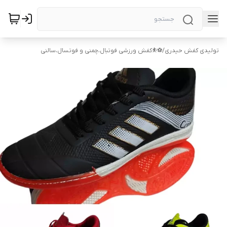
تولیدی کفش حیدری
/
⚽⛹️کفش ورزشی فوتبال،چمنی و فوتسال،سالنی