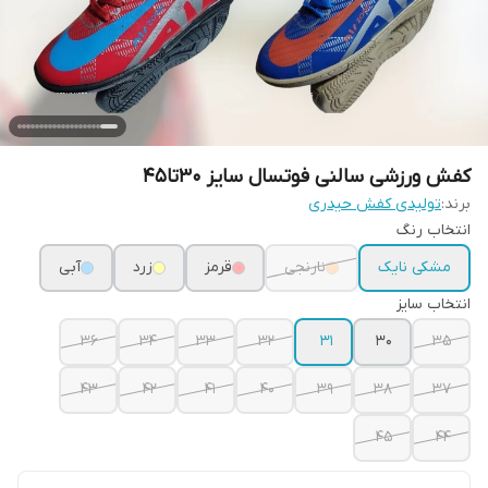
کفش ورزشی سالنی فوتسال سایز 30تا45
برند:
تولیدی کفش حیدری
انتخاب رنگ
مشکی نایک
نارنجی
قرمز
زرد
آبی
انتخاب سایز
36
34
33
32
31
30
35
43
42
41
40
39
38
37
45
44