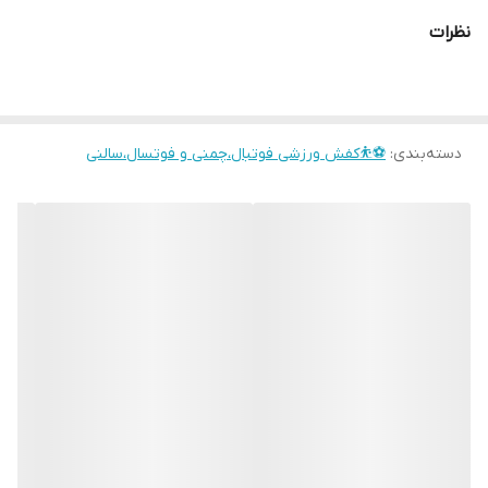
نظرات
دسته‌بندی
:
⚽⛹️کفش ورزشی فوتبال،چمنی و فوتسال،سالنی