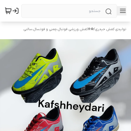
تولیدی کفش حیدری
/
⚽⛹️کفش ورزشی فوتبال،چمنی و فوتسال،سالنی