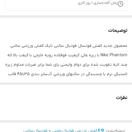
زمان آماده‌سازی
1
روز کاری
توضیحات
محصول جدید کفش فوتسال فوتبال سالنی نایک کفش ورزشی سالنی
Nike Phantom با زیره عالی کیفیت فوقلاده رویه خارجی با کیفت بالا که
چند لایه تقویت شده برای دوام وایمنی پای شما برابر ضربات مداوم زیره
لاستیکی نرم با چسبندگی در سالنهای ورزشی 📐سایز بندی 35تا45 قالب
کوچگ طرحی جمع جور بسیار شیک پرطرفدار.
نظرات
دسته‌بندی
:
⚽⛹️کفش ورزشی فوتبال،چمنی و فوتسال،سالنی