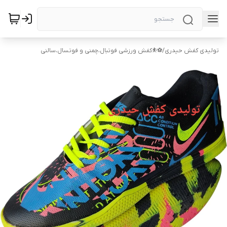
تولیدی کفش حیدری
/
⚽⛹️کفش ورزشی فوتبال،چمنی و فوتسال،سالنی