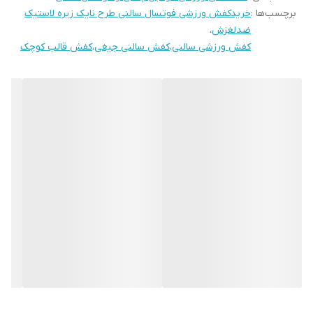
برچسب‌ها :
خریدکفش ورزشی فوتسال سالنی طرح نایک زیره لاستیک
ضدلغزش
،
کفش ورزشی سالنی
،
کفش سالنی جیغی
،
کفش قالب کوچک