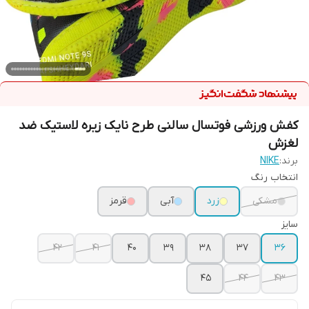
کفش ورزشی فوتسال سالنی طرح نایک زیره لاستیک ضد
لغزش
برند:
NIKE
انتخاب رنگ
مشکی
زرد
آبی
قرمز
سایز
42
41
40
39
38
37
36
45
44
43