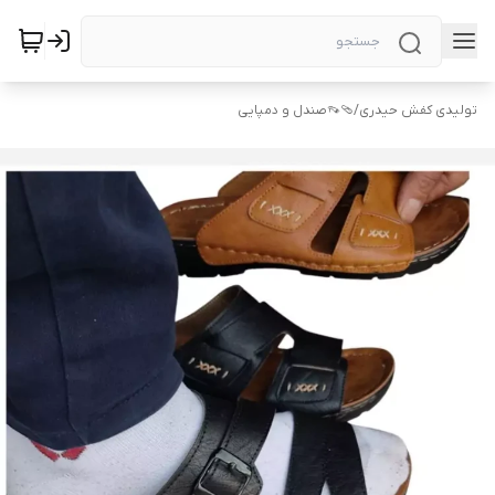
تولیدی کفش حیدری
/
🩴👡صندل و دمپایی