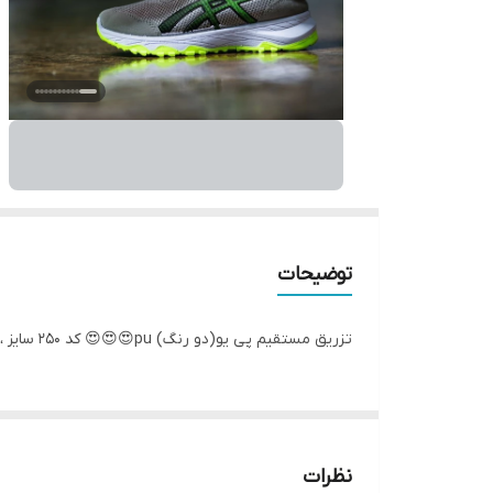
توضیحات
تزریق مستقیم پی یو(دو رنگ) pu😍😍😍 کد 250 سایز ،37تا40و40تا44 تزریق مستقیم پی یو بسیار با کیفیت رویه : سوپر راشل بسیار با کیفیت بالا کفی طبی😍 با قیمت باور نکردنی تومان 😱
نظرات