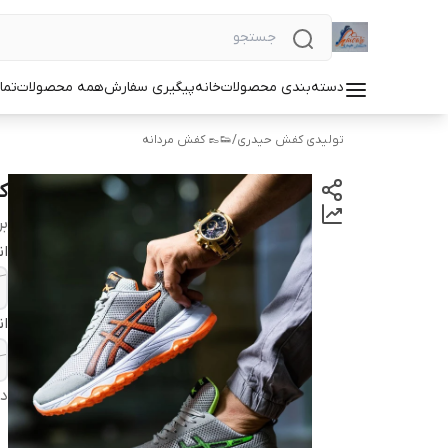
دسته‌بندی محصولات
خانه
پیگیری سفارش
همه محصولات
تما
تولیدی کفش حیدری
/
👟👞 کفش مردانه
کت
بر
ان
ان
دس