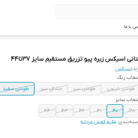
س با ما
انی اسیکس زیره پیو تزریق مستقیم سایز ۳۷تا44
ند:
اسیکس
تخاب رنگ
طوسی نارنجی
طوسی سبز
مشکی سبز
طوسی سفید
تخاب سایز
44
43
42
41
40
38
ته‌بندی
:
👟👞 کفش مردانه