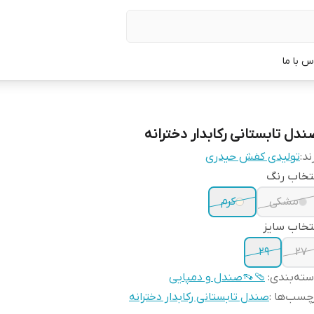
س با ما
ندل تابستانی رکابدار دخترانه
ند:
تولیدی کفش حیدری
تخاب رنگ
مشکی
کرم
تخاب سایز
۲۹
27
ته‌بندی
:
🩴👡صندل و دمپایی
چسب‌ها :
صندل تابستانی رکابدار دخترانه