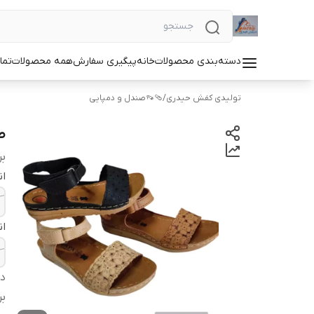
دسته‌بندی محصولات
خانه
پیگیری سفارش
همه محصولات
تما
تولیدی کفش حیدری
/
🩴👡صندل و دمپایی
ص
بر
ان
ان
دس
بر