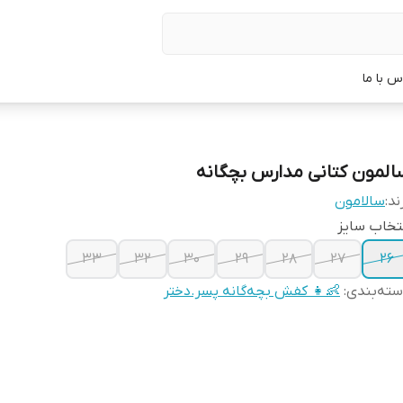
س با ما
المون کتانی مدارس بچگانه
ند:
سالامون
تخاب سایز
33
32
30
29
28
27
26
ته‌بندی
:
👶👧 کفش بچه‌گانه پسر.دختر