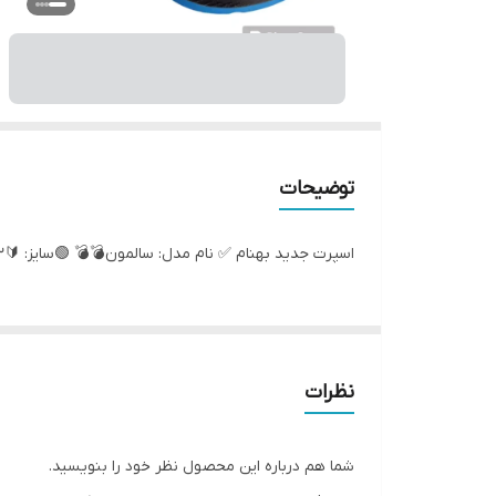
توضیحات
اسپرت جدید بهنام ✅ نام مدل: سالمون💣💣 🟢سایز: 🔰32تا36 قیمت 👞جنس زیره: پیو تزریق مستقیم جنس رویه : فابلاک و ماراتن کیفیت عالی
نظرات
شما هم درباره این محصول نظر خود را بنویسید.