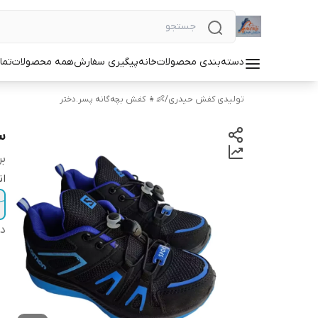
دسته‌بندی محصولات
خانه
پیگیری سفارش
همه محصولات
تما
تولیدی کفش حیدری
/
👶👧 کفش بچه‌گانه پسر.دختر
س
بر
ان
دس