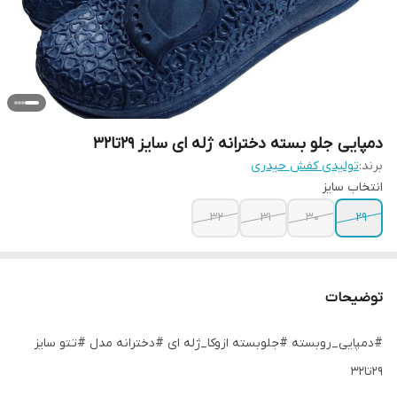
دمپایی جلو بسته دخترانه ژله ای سایز 29تا32
برند:
تولیدی کفش حیدری
انتخاب سایز
32
31
30
29
توضیحات
#دمپایی_روبسته #جلوبسته ازوکا_ژله ای #دخترانه مدل #تتو سایز
29تا32