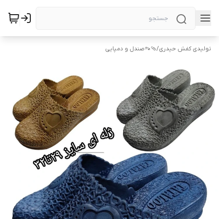
تولیدی کفش حیدری
/
🩴👡صندل و دمپایی