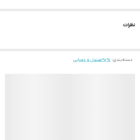
نظرات
دسته‌بندی
:
🩴👡صندل و دمپایی