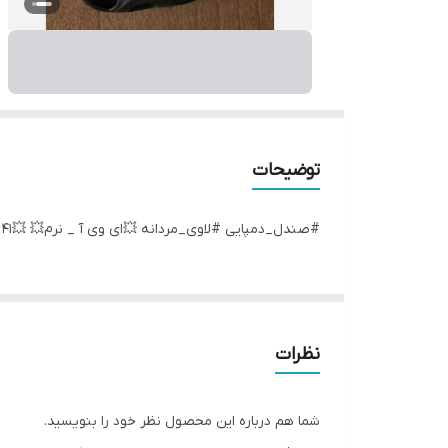
توضیحات
#صندل_دمپایی #لاوی_مردانه 💥ای وی آ _ نرم💥 💥41 تا 44 ✨
نظرات
شما هم درباره این محصول نظر خود را بنویسید.