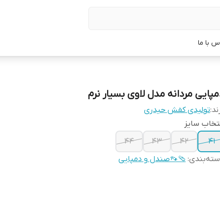
س با ما
مپایی مردانه مدل لاوی بسیار نرم
ند:
تولیدی کفش حیدری
تخاب سایز
44
43
42
41
ته‌بندی
:
🩴👡صندل و دمپایی