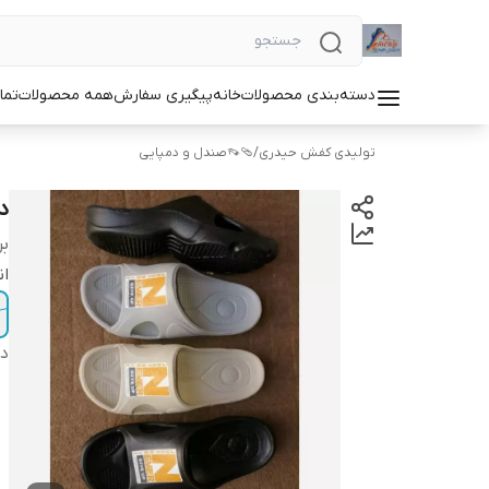
دسته‌بندی محصولات
خانه
پیگیری سفارش
همه محصولات
تما
تولیدی کفش حیدری
/
🩴👡صندل و دمپایی
د
بر
ان
دس