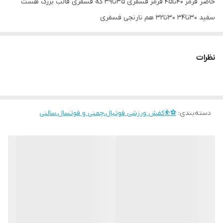
حاضر قرمز ۴۰تا۴۵ قرمز فسفری ۳۵تا۳۹ که فسفری قالب بزرگ هست
سفید ۳۰تا۳۴ ۳۰تا۳۲ هم نارنجی فسفری
نظرات
دسته‌بندی
:
⚽⛹️کفش ورزشی فوتبال،چمنی و فوتسال،سالنی