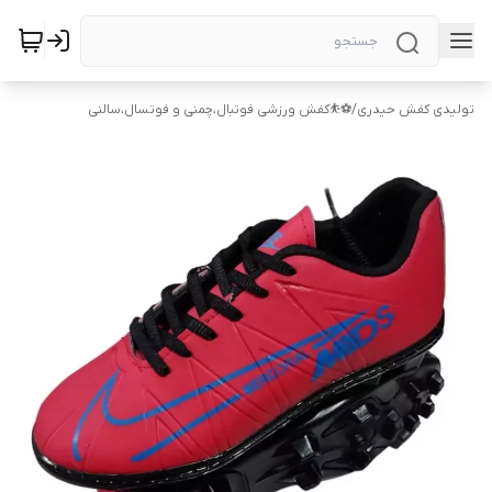
تولیدی کفش حیدری
/
⚽⛹️کفش ورزشی فوتبال،چمنی و فوتسال،سالنی