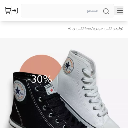
تولیدی کفش حیدری
/
🥿👟 کفش زنانه