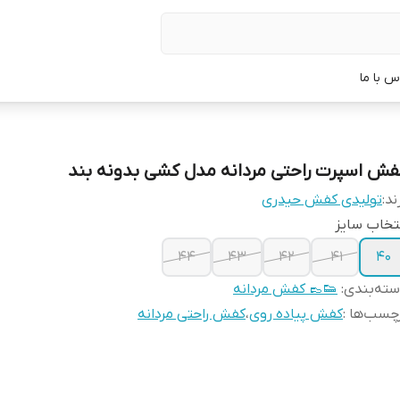
س با ما
فش اسپرت راحتی مردانه مدل کشی بدونه بند
ند:
تولیدی کفش حیدری
تخاب سایز
۴۴
۴۳
۴۲
۴۱
۴۰
ته‌بندی
:
👟👞 کفش مردانه
چسب‌ها :
کفش پیاده روی
،
کفش راحتی مردانه