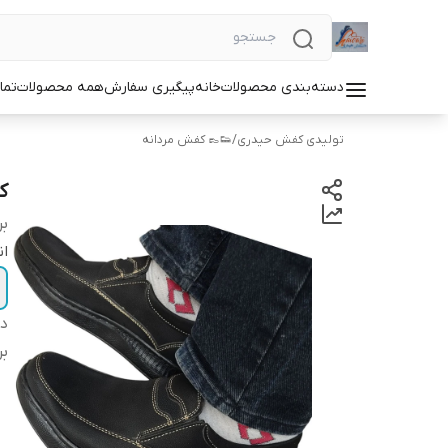
دسته‌بندی محصولات
خانه
پیگیری سفارش
همه محصولات
تما
تولیدی کفش حیدری
/
👟👞 کفش مردانه
ک
بر
ان
دس
بر