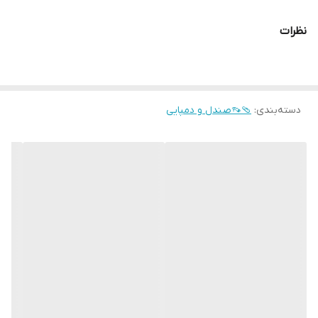
نظرات
دسته‌بندی
:
🩴👡صندل و دمپایی