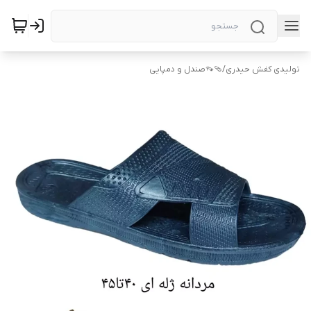
تولیدی کفش حیدری
/
🩴👡صندل و دمپایی