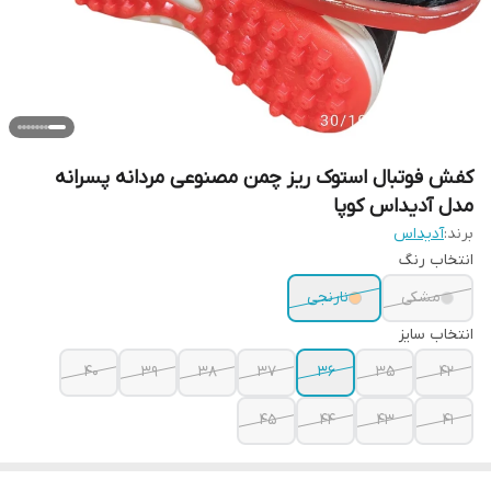
کفش فوتبال استوک ریز چمن مصنوعی مردانه پسرانه
مدل آدیداس کوپا
برند:
آدیداس
انتخاب رنگ
مشکی
نارنجی
انتخاب سایز
40
39
38
37
36
35
42
45
44
43
41