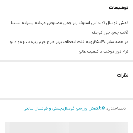
توضیحات
کفش فوتبال آدیداس استوک ریز چمن مصنوعی مردانه پسرانه نسبتا
قالب جمع جور کوچک
در همه سایز 30تا45رویه فلت انعطاف پزیر طرح چرم زیره pvc مواد نو
نرم دور دوخت با کیفیت عالی
در صورت لزوم برای انتخاب دقیق مشاوره قسمت گفتگو طول پا طول یا
داخل کفش سانت بزنید اعلام کنید تا اندازه دقیق براتون ارسال شود
نظرات
دسته‌بندی
:
⚽⛹️کفش ورزشی فوتبال،چمنی و فوتسال،سالنی