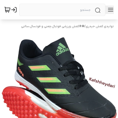
تولیدی کفش حیدری
/
⚽⛹️کفش ورزشی فوتبال،چمنی و فوتسال،سالنی