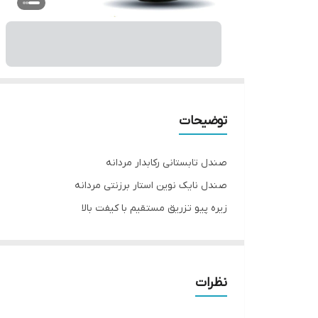
توضیحات
صندل تابستانی رکابدار مردانه
صندل نایک نوین استار برزنتی مردانه
زیره پیو تزریق مستقیم با کیفت بالا
رویه ترکیب برزنت
سایز بندی 40تا44
قیمت استثنایی حراج
نظرات
فروش آنلاین حضوری