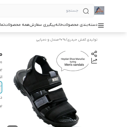
دسته‌بندی محصولات
خانه
پیگیری سفارش
همه محصولات
تما
تولیدی کفش حیدری
/
🩴👡صندل و دمپایی
ص
ps
بر
ان
دس
بر