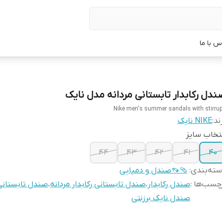
س با ما
ندل رکابدار تابستانی مردانه مدل نایک
Nike men's summer sandals with stirru
ند:
NIKE نایک
تخاب سایز
۴۴
۴۳
42
۴۱
40
ته‌بندی
:
🩴👡صندل و دمپایی
چسب‌ها :
صندل رکابدار
،
صندل تابستانی رکابدار مردانه
،
صندل تابستانی
صندل نایک برزنتی