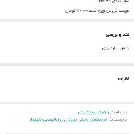
سایز بندی ۳۸تا۴۲
قیمت فروش ویژه فقط 160,000 تومان
ثبت سفارش #تولیدی_کفش_حیدری
kafshheydari
نقد و بررسی
کفش پیاره روی
نظرات
دسته‌بندی
:
کفش پیاده روی
برچسب‌ها :
خریدکفش راحتی پیاده روی زنانهطبی نگیندار