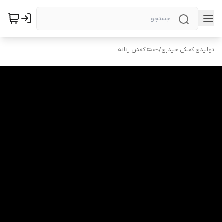
تولیدی کفش حیدری
/
🥿👟 کفش زنانه