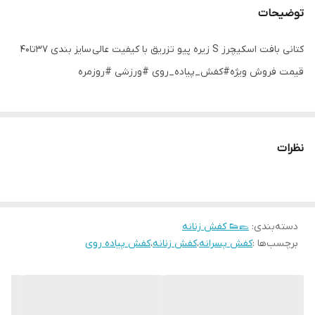
توضیحات
کتانی بافت اسکیچرز S زیره پیو تزریق با کیفیت عالی سایز بندی ۳۷تا۴۰
قیمت فروش ویژه#کفش_پیاده_روی #ورزشی #روزمره
نظرات
دسته‌بندی
:
🥿👟 کفش زنانه
برچسب‌ها :
کفش پسرانه
،
کفش زنانه
،
کفش پیاده روی