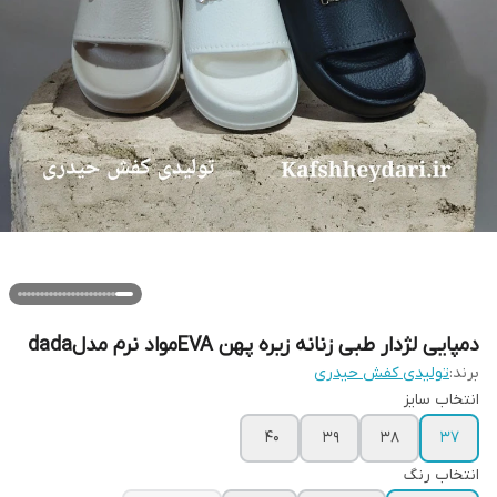
دمپایی لژدار طبی زنانه زیره پهن EVAمواد نرم مدلdada
برند:
تولیدی کفش حیدری
انتخاب سایز
40
39
38
37
انتخاب رنگ