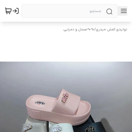
تولیدی کفش حیدری
/
🩴👡صندل و دمپایی