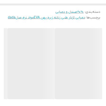
دسته‌بندی
:
🩴👡صندل و دمپایی
برچسب‌ها :
دمپایی لژدار طبی زنانه زیره پهن EVAمواد نرم مدلdada