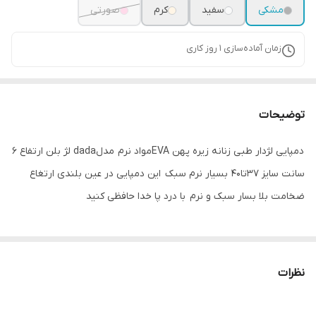
مشکی
سفید
کرم
صورتی
زمان آماده‌سازی
1
روز کاری
توضیحات
دمپایی لژدار طبی زنانه زیره پهن EVAمواد نرم مدلdada لژ بلن ارتفاع 6
سانت سایز 37تا40 بسیار نرم سبک این دمپایی در عین بلندی ارتغاع
ضخامت بلا بسار سبک و نرم با درد پا خدا حافظی کنید
نظرات