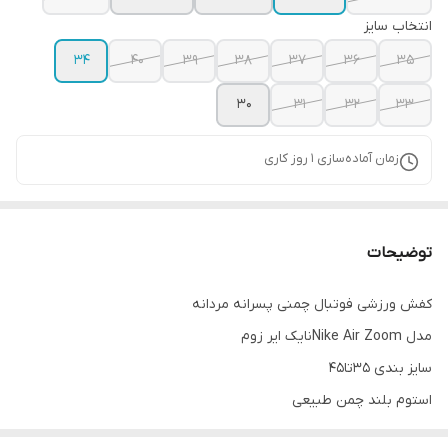
انتخاب سایز
34
40
39
38
37
36
35
30
31
32
33
زمان آماده‌سازی
1
روز کاری
توضیحات
کفش ورزشی فوتبال چمنی پسرانه مردانه
مدل Nike Air Zoomنایک ایر زوم
سایز بندی 35تا45
استوم بلند چمن طبیعی
با کیفیت دور دوخت فروش ویژه تولیدی کفش حیدری