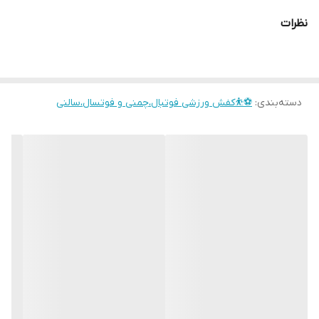
نظرات
دسته‌بندی
:
⚽⛹️کفش ورزشی فوتبال،چمنی و فوتسال،سالنی