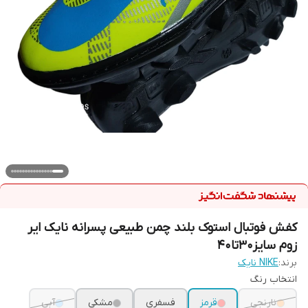
کفش فوتبال استوک بلند چمن طبیعی پسرانه نایک ایر
زوم سایز30تا40
برند:
NIKE نایک
انتخاب رنگ
نارنجی
قرمز
فسفری
مشکی
آبی