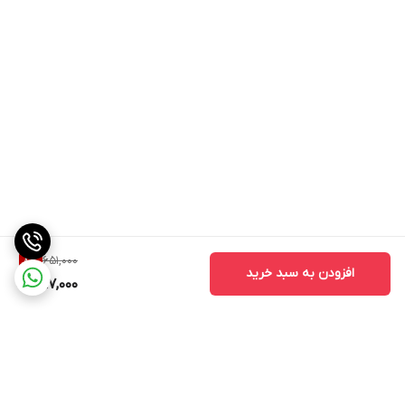
651,000
8
%
افزودن به سبد خرید
597,000