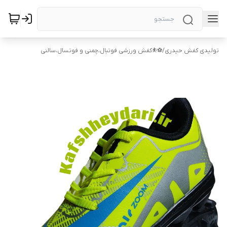
تولیدی کفش حیدری
/
⚽⛹️کفش ورزشی فوتبال،چمنی و فوتسال،سالنی