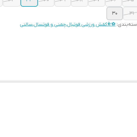
33
34
40
39
38
37
36
35
30
31
ته‌بندی
:
⚽⛹️کفش ورزشی فوتبال،چمنی و فوتسال،سالنی