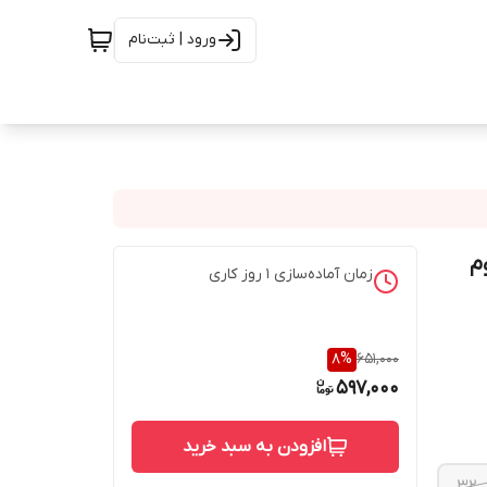
ورود | ثبت‌نام
م
زمان آماده‌سازی
1
روز کاری
8
%
651,000
597,000
افزودن به سبد خرید