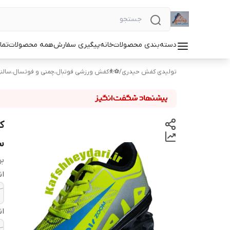
دسته‌بندی محصولات
خانه
پیگیری سفارش
همه محصولات
تما
تولیدی کفش حیدری
/
⚽⛹️کفش ورزشی فوتبال،چمنی و فوتسال،سالن
ک
سا
بر
ان
ان