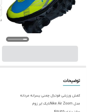
دس
توضیحات
کفش ورزشی فوتبال چمنی پسرانه مردانه
مدل Nike Air Zoomنایک ایر زوم
سایز بندی 35تا45