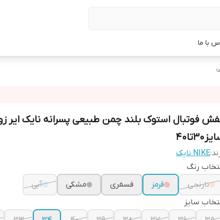
س با ما
ی
فش فوتبال استوک بلند چمن طبیعی پسرانه نایک ایر زو
یز30تا40
ند:
NIKE نایک
تخاب رنگ
نارنجی
قرمز
فسفری
مشکی
آبی
تخاب سایز