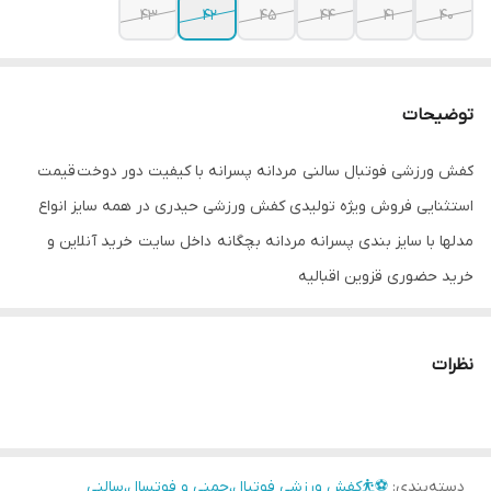
43
42
45
44
41
40
توضیحات
کفش ورزشی فوتبال سالنی مردانه پسرانه با کیفیت دور دوخت قیمت
استثنایی فروش ویژه تولیدی کفش ورزشی حیدری در همه سایز انواع
مدلها با سایز بندی پسرانه مردانه بچگانه داخل سایت خرید آنلاین و
خرید حضوری قزوین اقبالیه
نظرات
دسته‌بندی
:
⚽⛹️کفش ورزشی فوتبال،چمنی و فوتسال،سالنی