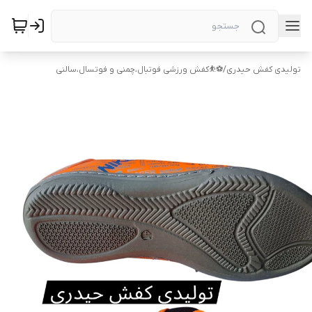
تولیدی کفش حیدری
/
⚽⛹️کفش ورزشی فوتبال،چمنی و فوتسال،سالنی