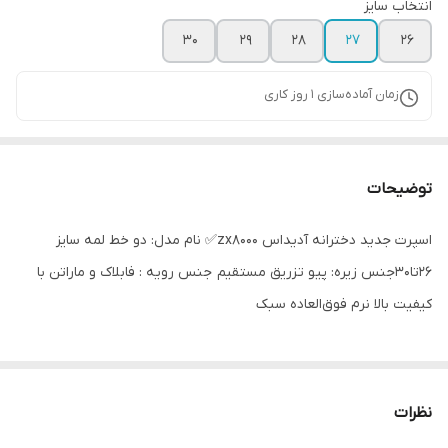
انتخاب سایز
30
29
28
27
26
زمان آماده‌سازی
1
روز کاری
توضیحات
اسپرت جدید دخترانه آدیداس zx8000✅ نام مدل: دو خط لمه سایز
۲۶تا۳۰جنس زیره: پیو تزریق مستقیم جنس رویه : فابلاک و ماراتن با
کیفیت بالا نرم فوق‌العاده سبک
نظرات