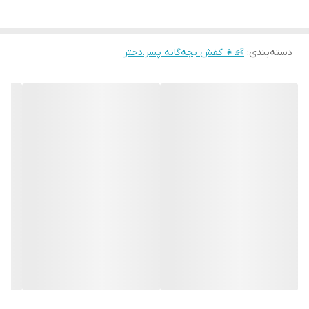
دسته‌بندی
:
👶👧 کفش بچه‌گانه پسر.دختر