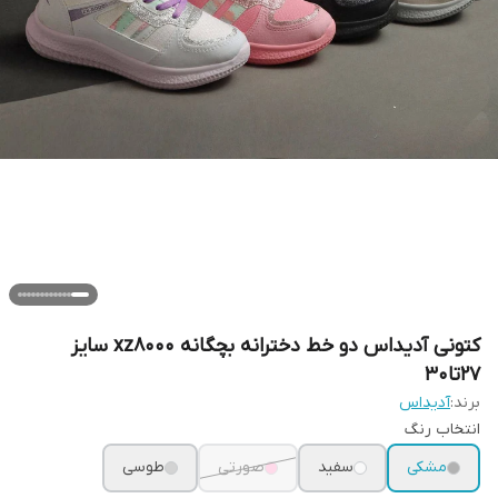
کتونی آدیداس دو خط دخترانه بچگانه xz8000 سایز
۲۷تا۳۰
برند:
آدیداس
انتخاب رنگ
مشکی
سفید
صورتی
طوسی