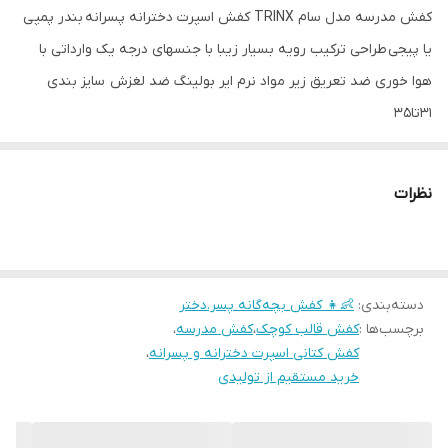
کفش مدرسه مدل سام TRINX کفش اسپرت دخترانه پسرانه بندر پمپی
یا پیجی طراحی ترکیب رویه بسیار زیبا با جنسهای درجه یک وارداتی با
هوا خوری ضد تعریق زیر مواد نرم ایر بولینگ ضد لغزش سایز بندی
31تا35
نظرات
دسته‌بندی
:
👶👧 کفش بچه‌گانه پسر.دختر
برچسب‌ها :
کفش قالب کوچک
،
کفش مدرسه
،
کفش کتانی اسپرت دخترانه و پسرانه
،
خرید مستقیم از تولیدی