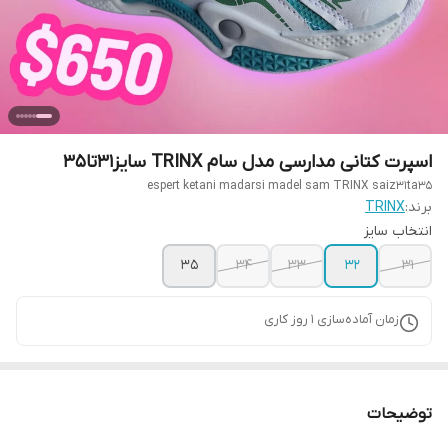
اسپرت کتانی مدارسی مدل سام TRINX سایز31تا35
espert ketani madarsi madel sam TRINX saiz31ta35
برند:
TRINX
انتخاب سایز
35
34
33
32
31
زمان آماده‌سازی
1
روز کاری
توضیحات