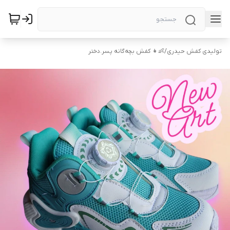
تولیدی کفش حیدری
/
👶👧 کفش بچه‌گانه پسر.دختر