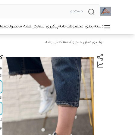
دسته‌بندی محصولات
خانه
پیگیری سفارش
همه محصولات
تما
تولیدی کفش حیدری
/
🥿👟 کفش زنانه
ک
بر
ان
ان
دس
بر