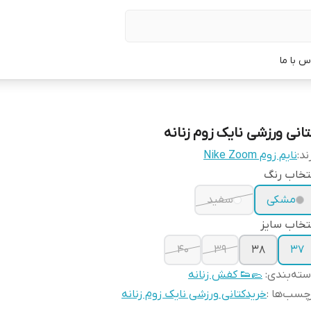
س با ما
تانی ورزشی نایک زوم زنانه
ند:
نایم زوم Nike Zoom
تخاب رنگ
مشکی
سفید
تخاب سایز
40
39
38
۳۷
ته‌بندی
:
🥿👟 کفش زنانه
چسب‌ها :
خریدکتانی ورزشی نایک زوم زنانه