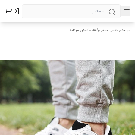
تولیدی کفش حیدری
/
👟👞 کفش مردانه