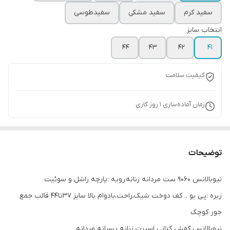
سفید کرم
سفید مشکی
سفیدطوسی
انتخاب سایز
44
43
42
41
کیفیت سلامت
زمان آماده‌سازی
1
روز کاری
توضیحات
نیوبالانس 9060 ست مردانه زنانه رویه :پارچه راشل و سوئیت
زیره :پی یو .. کف دوخت شیک،راحت،بادوام بالا سایز 37تا44 قالب جمع
جور کوچک
نیوبالانس کفش کتانی اسپرت زنانه پسرانه مردانه