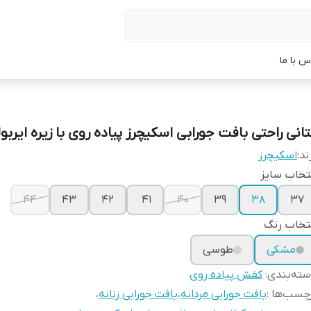
س با ما
تانی راحتی بافت جورابی اسکیچرز پیاده روی با زیره ایربو
ند:
اسکیچرز
تخاب سایز
۴۴
۴۳
۴۲
۴۱
۴۰
۳۹
38
۳۷
تخاب رنگ
مشکی
طوسی
ته‌بندی
:
کفش پیاده روی
چسب‌ها :
بافت جورابی مردانه
،
بافت جورابی زنانه
،