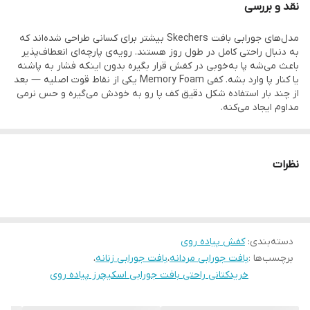
نقد و بررسی
مدل‌های جورابی بافت Skechers بیشتر برای کسانی طراحی شده‌اند که
ویژگی‌ها:
به دنبال راحتی کامل در طول روز هستند. رویه‌ی پارچه‌ای انعطاف‌پذیر
- برند: Skechers
باعث می‌شه پا به‌خوبی در کفش قرار بگیره بدون اینکه فشار به پاشنه
یا کنار پا وارد بشه. کفی Memory Foam یکی از نقاط قوت اصلیه — بعد
- مدل: بافت جورابی / Sock-knit / Memory Foam
از چند بار استفاده شکل دقیق کف پا رو به خودش می‌گیره و حس نرمی
- جنس رویه: پارچه بافتنی کشی و قابل تنفس
مداوم ایجاد می‌کنه.
- جنس زیره: ایربولینگ سبک یا لاستیک ضد لغزش
نقاط قوت:
- ☁️ راحتی بی‌نظیر با فناوری مموری فوم
- کفی داخلی: مموری فوم نرم و ضد تعریق
- 🧦 طراحی جورابی بدون بند، فیت کامل روی پا
نظرات
- سبک استفاده: روزمره، پیاده‌روی، کارهای سبک، باشگاه
- 🌬️ رد و بدل هوا به‌خاطر بافت مشبک رویه، مناسب روزهای گرم
- 👣 مناسب پیاده‌روی‌های طولانی و استفاده روزمره
- ویژگی خاص: پوشیدن آسان بدون بند، تهویه‌ی عالی پا
- 🎨 تنوع رنگ زیاد و طراحی مدرن
نقاط قابل‌بهبود:
مزایا:
دسته‌بندی
:
کفش پیاده روی
- رویه‌ی بافت در برابر باران یا سایش شدید آسیب‌پذیرتر است
برچسب‌ها :
بافت جورابی مردانه
،
بافت جورابی زنانه
،
- برای ورزش‌های سنگین یا دویدن حرفه‌ای چندان توصیه نمی‌شود
- راحتی عالی حتی در استفاده طولانی
- ممکن است در بعضی مدل‌ها نیاز به انتخاب سایز دقیق‌تر باشد چون
خریدکتانی راحتی بافت جورابی اسکیچرز پیاده روی
- سبک و قابل انعطاف
فیت روی پا مهم است
- طراحی مینیمال و شیک برای استایل اسپرت یا کژوال