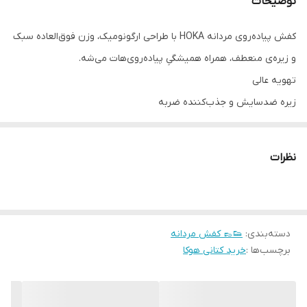
توضیحات
کفش پیاده‌روی مردانه HOKA با طراحی ارگونومیک، وزن فوق‌العاده سبک
و زیره‌ی منعطف، همراه همیشگیِ پیاده‌روی‌هات می‌شه.
تهویه عالی
زیره ضد‌سایش و جذب‌کننده ضربه
مناسب استفاده روزمره و ورزش
بپوش و تفاوت رو حس کن 👟
نظرات
#کفش_هوکا #پیاده‌روی #راحتی #استایل_ورزشی
### 💬 توضیحات برای سایت
کفش اسپرت مردانه هوکا با هدف ایجاد نهایت راحتی در پیاده‌روی‌های
دسته‌بندی
:
👟👞 کفش مردانه
طولانی طراحی شده است. رویه این کتانی از پارچه مش تنفس‌پذیر
برچسب‌ها :
خرید کتانی هوکا
ساخته شده که جریان هوا را به خوبی عبور داده و از تعریق پا جلوگیری
می‌کند.
زیره‌ی میانی از فوم EVA سبک و ضربه‌گیر تشکیل شده است که فشار را