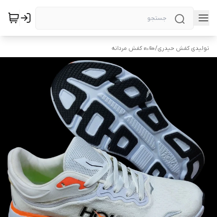
تولیدی کفش حیدری
/
👟👞 کفش مردانه