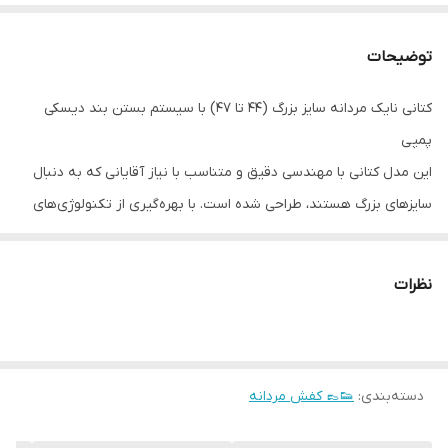
توضیحات
کتانی نایک مردانه سایز بزرگ (۴۴ تا ۴۷) با سیستم بستن بند دیسکی
پمپی
این مدل کتانی با مهندسی دقیق و متناسب با نیاز آقایانی که به دنبال
سایزهای بزرگ هستند، طراحی شده است. با بهره‌گیری از تکنولوژی‌های
روز، این کفش راحتی، تنفس‌پذیری و دوام فوق‌العاده‌ای را در هر قدم
برای شما فراهم می‌آورد.
نظرات
مشخصات فنی کلیدی (ویژگی‌هایی که متمایز می‌کند):
* سیستم بستن پیشرفته: مجهز به بند دیسکی پمپی که امکان تنظیم
دقیق و محکم شدن کفش تنها با یک حرکت ساده را فراهم می‌آورد.
دسته‌بندی
:
👟👞 کفش مردانه
* رویه تنفس‌پذیر: استفاده از متریال TPU تزریقی که علاوه بر سبکی،
گردش هوای عالی را برای جلوگیری از تعریق تضمین می‌کند.