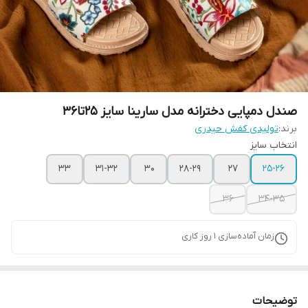
صندل دمپایی دخترانه مدل سارینا سایز ۲۵تا۳۶
برند:
تولیدی کفش حیدری
انتخاب سایز
33
31-32
30
28-29
27
25-26
36
34-35
زمان آماده‌سازی
1
روز کاری
توضیحات