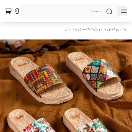
تولیدی کفش حیدری
/
🩴👡صندل و دمپایی