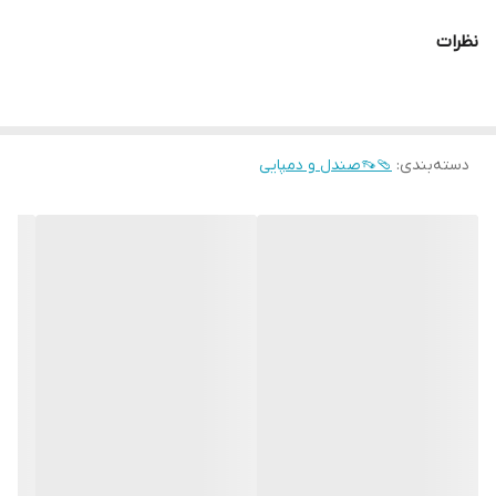
نظرات
دسته‌بندی
:
🩴👡صندل و دمپایی