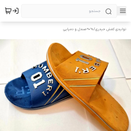
تولیدی کفش حیدری
/
🩴👡صندل و دمپایی