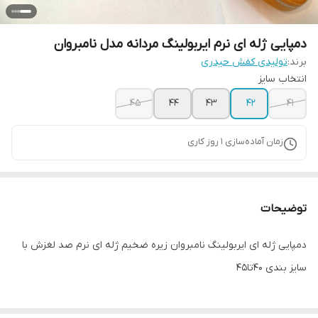
دمپایی ژله ای نرم ایربولینگ مردانه مدل نامبروان
برند:
تولیدی کفش حیدری
انتخاب سایز
45
44
43
42
41
زمان آماده‌سازی
1
روز کاری
توضیحات
دمپایی ژله ای ایربولینگ نامبروان زیره ضخیم ژله ای نرم صد لغزش با
سایز بندی ۴۰تا۴۵