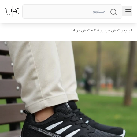
تولیدی کفش حیدری
/
👟👞 کفش مردانه