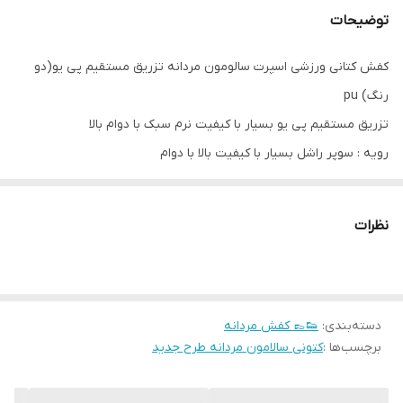
توضیحات
کفش کتانی ورزشی اسپرت سالومون مردانه تزریق مستقیم پی یو(دو
رنگ) pu
تزریق مستقیم پی یو بسیار با کیفیت نرم سبک با دوام بالا
رویه : سوپر راشل بسیار با کیفیت بالا با دوام
کفی طبی نرم سبک استایل راحتی پیاده روی روز مره
نظرات
دسته‌بندی
:
👟👞 کفش مردانه
برچسب‌ها :
کتونی سالامون مردانه طرح جدید