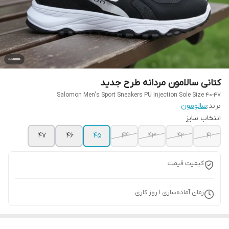
کتانی سالامون مردانه طرح جدید
Salomon Men's Sport Sneakers PU Injection Sole Size 40-47
برند:
سالومون
انتخاب سایز
47
46
45
44
43
42
41
کیفیت قیمت
زمان آماده‌سازی
1
روز کاری