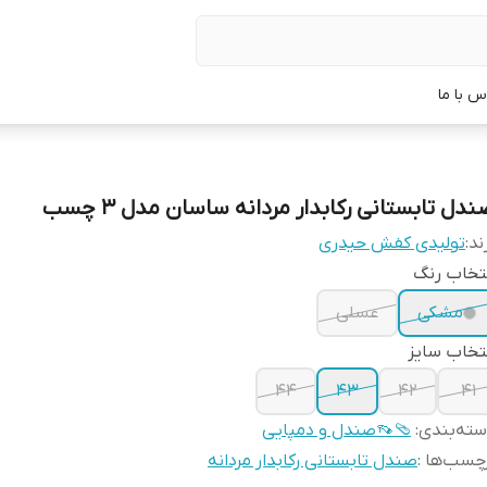
س با ما
دل تابستانی رکابدار مردانه ساسان مدل ۳ چسب
ند:
تولیدی کفش حیدری
تخاب رنگ
مشکی
عسلی
تخاب سایز
44
43
42
41
ته‌بندی
:
🩴👡صندل و دمپایی
چسب‌ها :
صندل تابستانی رکابدار مردانه