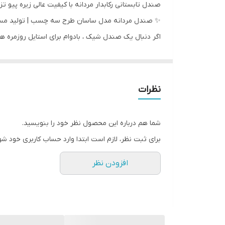
صندل تابستانی رکابدار مردانه با کیفیت عالی زیره پیو ت
✨ صندل مردانه مدل ساسان طرح سه چسب | تولید مس
اگر دنبال یک صندل شیک ، بادوام برای استایل روزمره ه
✅ زیر تزریق (راحت، مقاوم و مناسب مصرف روزانه)
✅ مردانه | سایزبندی کامل 41 تا 44
🎨 رنگ‌های جدید هم موجود شد!
نظرات
علاوه بر رنگ‌های پرفروش قبلی، حالا با رنگ‌های جدید و
🔥 فقط کافیه یک‌بار خرید داشته باشید؛
شما هم درباره این محصول نظر خود را بنویسید.
☀️ مناسب فصل
برای ثبت نظر، لازم است ابتدا وارد حساب کاربری خود شو
افزودن نظر